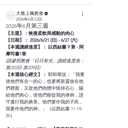
大雅上楓教會
2026年6月12日
2026年6月第三週
【主題】：恢復柔軟與感動的肉心
【日期】： 2026/6/21 (日) - 6/27 (六)
【本週讀經進度】： 以西結書 9 章 - 阿
摩司書1章 
(請參照教會「日日有光」讀經進度表：
第203日-第209日)
【本週核心經文】：
 耶和華說：「我要
使他們有合一的心，也要將新靈放在他
們裡面，又從他們肉體中除掉石心，賜
給他們肉心，使他們順從我的律例，謹
守遵行我的典章。他們要作我的子民，
我要作他們的神。」（以西結書 11:19-
20）