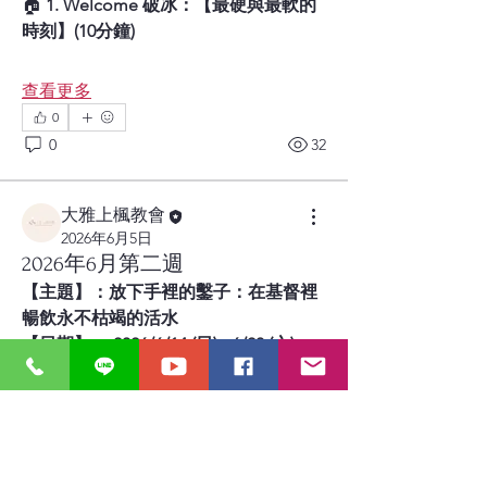
🏠 
1. Welcome 破冰：【最硬與最軟的
時刻】(10分鐘)
查看更多
0
0
32
大雅上楓教會
2026年6月5日
2026年6月第二週
【主題】：放下手裡的鑿子：在基督裡
暢飲永不枯竭的活水
【日期】： 2026/6/14 (日) - 6/20 (六)
【本週讀經進度】： 以賽亞書 62 章 - 
以西結書 8 章
(請參照教會「日日有光」讀經進度表：
第196日-第202日)
【本週核心經文】：
 耶和華說：「因為