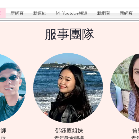
隊
新網頁
新連結
M+Youtube頻道
新網頁
新網頁
​服事團隊
牧師
邵鈺庭姐妹
曾
師母
青年教會輔導
青