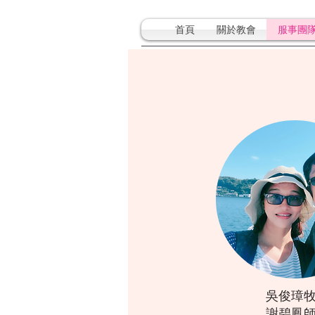
首頁
關於教會
服事團
吳俊璋
​謝碧鳳