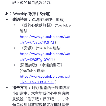
靜下來的超自然超能力。
🎵 
2. Worship 敬拜 (15分鐘)
建議詩歌：
 (點擊連結即可播放)
《我的心默默無聲》 (YouTube 
連結: 
https://www.youtube.com/wat
ch?v=kYJzEw1lQHQ
 )
《安靜》 (YouTube 連結: 
https://www.youtube.com/wat
ch?v=R9Z8Yg_2Wf4
 )
(回應詩歌) 《永遠的磐石》 
(YouTube 連結: 
https://www.youtube.com/wat
ch?v=E6u7O8oPZ3Q
 )
禱告方向：
 呼求聖靈的平靜降臨在
小組當中。求主對我們心中焦慮的
風浪說「住了吧！靜了吧！」，帶
領每位組員將靈魂錨定在耶穌基督