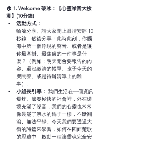
🏠 
1. Welcome 破冰：【心靈噪音大檢
測】(10分鐘)
活動方式：
輪流分享。請大家閉上眼睛安靜 10 
秒鐘，然後分享：此時此刻，你腦
海中第一個浮現的聲音、或者是讓
你最牽掛、最焦慮的一件事是什
麼？（例如：明天開會要報告的內
容、還沒繳清的帳單、孩子今天的
哭鬧聲、或是待辦清單上的雜
事）。
小組長引導：
 我們生活在一個資訊
爆炸、節奏極快的社會裡，外在環
境充滿了噪音，我們的心靈也常常
像裝滿了沸水的鍋子一樣，不斷翻
滾、無法平靜。今天我們要透過大
衛的詩篇來學習，如何在四面楚歌
的壓迫中，啟動一種讓靈魂完全安