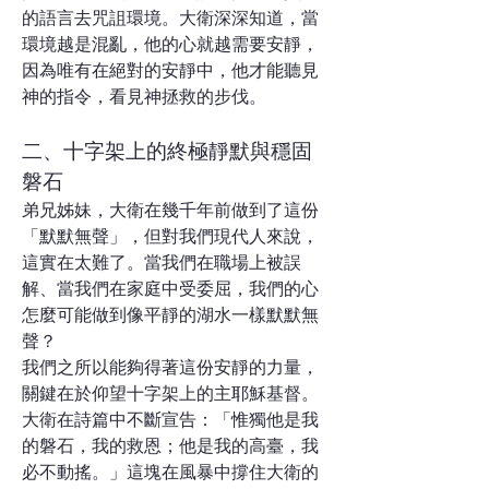
的語言去咒詛環境。大衛深深知道，當
環境越是混亂，他的心就越需要安靜，
因為唯有在絕對的安靜中，他才能聽見
神的指令，看見神拯救的步伐。
二、十字架上的終極靜默與穩固
磐石
弟兄姊妹，大衛在幾千年前做到了這份
「默默無聲」，但對我們現代人來說，
這實在太難了。當我們在職場上被誤
解、當我們在家庭中受委屈，我們的心
怎麼可能做到像平靜的湖水一樣默默無
聲？
我們之所以能夠得著這份安靜的力量，
關鍵在於仰望十字架上的主耶穌基督。
大衛在詩篇中不斷宣告：「惟獨他是我
的磐石，我的救恩；他是我的高臺，我
必不動搖。」這塊在風暴中撐住大衛的