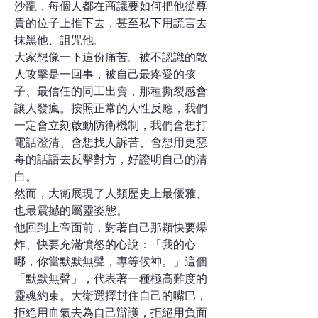
沙龍，每個人都在商議要如何把他從尊
貴的位子上推下去，甚至私下用謊言去
抹黑他、詛咒他。
大家想像一下這份痛苦。被不認識的敵
人攻擊是一回事，被自己最疼愛的孩
子、最信任的同工出賣，那種撕裂感會
讓人發瘋。按照正常的人性反應，我們
一定會立刻啟動防衛機制，我們會想打
電話澄清、會想找人訴苦、會想用更惡
毒的話語去反擊對方，好證明自己的清
白。
然而，大衛展現了人類歷史上最優雅、
也最震撼的屬靈姿態。
他回到上帝面前，對著自己那顆快要爆
炸、快要充滿憤怒的心說：「我的心
哪，你當默默無聲，專等候神。」這個
「默默無聲」，代表著一種極高難度的
靈魂約束。大衛選擇封住自己的嘴巴，
拒絕用血氣去為自己辯護，拒絕用負面