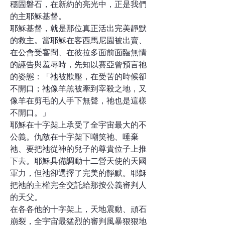
穩固磐石，在新約的亮光中，正是我們
的主耶穌基督。
耶穌基督，就是那位真正活出完美靜默
的救主。當耶穌在客西馬尼園被出賣、
在公會受審問、在彼拉多面前面臨無情
的誣告與羞辱時，先知以賽亞曾預言祂
的姿態：「祂被欺壓，在受苦的時候卻
不開口；祂像羊羔被牽到宰殺之地，又
像羊在剪毛的人手下無聲，祂也是這樣
不開口。」
耶穌在十字架上承受了全宇宙最大的不
公義。仇敵在十字架下嘲笑祂、唾棄
祂、要把祂從神的兒子的尊貴位子上推
下去。耶穌具備調動十二營天使的天國
軍力，但祂卻選擇了完美的靜默。耶穌
把祂的主權完全交託給那按公義審判人
的天父。
在各各他的十字架上，天地震動、頑石
崩裂，全宇宙最猛烈的審判風暴狠狠地