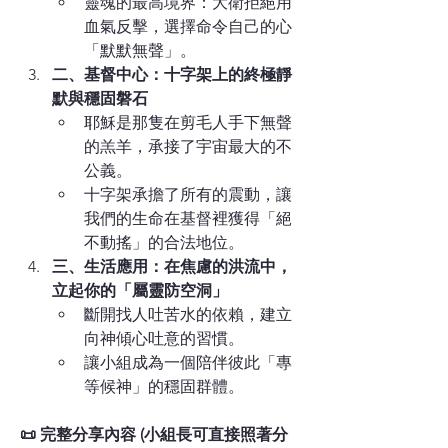
靈魂的最高境界：大衛拒絕用
血氣反擊，選擇命令自己的心
「默默無聲」。
二、基督中心：十字架上的終極靜
默與穩固磐石
耶穌是那隻在剪毛人手下無聲
的羔羊，承接了宇宙最大的不
公義。
十字架承擔了所有的震動，讓
我們的生命在基督裡獲得「絕
不動搖」的合法地位。
三、生活應用：在焦慮的洪流中，
立起你的「屬靈防空洞」
斷開找人吐苦水的依賴，建立
向神傾心吐意的習慣。
讓小組成為一個陪伴彼此「專
等候神」的穩固群體。
📜 完整分享內容 (小組長可直接照著分