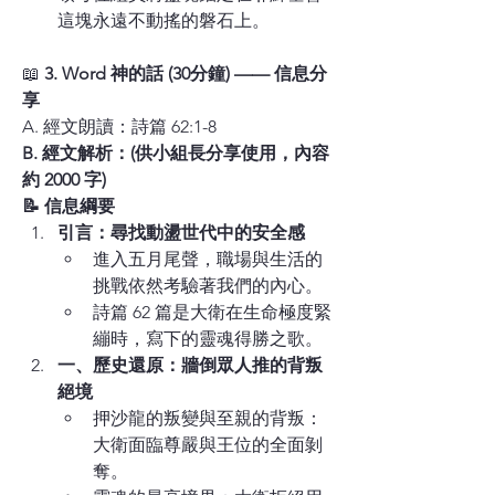
這塊永遠不動搖的磐石上。
📖 
3. Word 神的話 (30分鐘) —— 信息分
享
A. 經文朗讀：詩篇 62:1-8
B. 經文解析：(供小組長分享使用，內容
約 2000 字)
📝 信息綱要
引言：尋找動盪世代中的安全感
進入五月尾聲，職場與生活的
挑戰依然考驗著我們的內心。
詩篇 62 篇是大衛在生命極度緊
繃時，寫下的靈魂得勝之歌。
一、歷史還原：牆倒眾人推的背叛
絕境
押沙龍的叛變與至親的背叛：
大衛面臨尊嚴與王位的全面剝
奪。