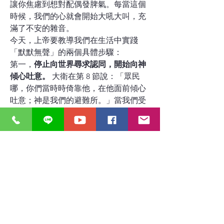
讓你焦慮到想對配偶發脾氣。每當這個
時候，我們的心就會開始大吼大叫，充
滿了不安的雜音。
今天，上帝要教導我們在生活中實踐
「默默無聲」的兩個具體步驟：
第一，
停止向世界尋求認同，開始向神
傾心吐意。
 大衛在第 8 節說：「眾民
哪，你們當時時倚靠他，在他面前傾心
吐意；神是我們的避難所。」當我們受
委屈時，我們習慣第一時間傳訊息找朋
友大吐苦水，試圖找人站在我們這一
邊。但大衛提醒我們，人能給的安慰非
常有限。我們要學習把找人抱怨的時
間，轉換為走向神的施恩座。在房間
裡，把你的眼淚、委屈、甚至你的憤
怒，原封不動地向耶穌傾訴。只有當我
們把心裡的垃圾倒乾淨了，神的平安才
能進得來。