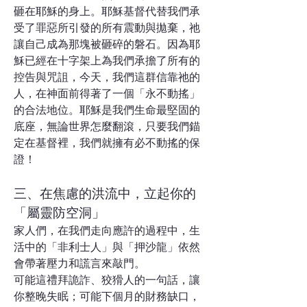
砸在耶穌的身上。耶穌基督代替我們承
受了罪惡所引發的所有震動與拋棄，祂
讓自己成為那塊被砸碎的磐石。因為耶
穌已經在十字架上為我們承擔了所有的
控告與咒詛，今天，我們這群信靠祂的
人，在神面前得著了一個「永不動搖」
的合法地位。耶穌是我們生命最堅固的
底座，無論世界怎麼翻滾，只要我們錨
定在基督裡，我們就擁有必不動搖的保
證！
三、在焦慮的洪流中，立起你的
「屬靈防空洞」
家人們，在我們走向應許的過程中，生
活中的「非利士人」與「押沙龍」依然
會帶著壓力和謊言來敲門。
可能這禮拜詭詐、狡猾人的一句話，讓
你整晚失眠；可能下個月的財務缺口，