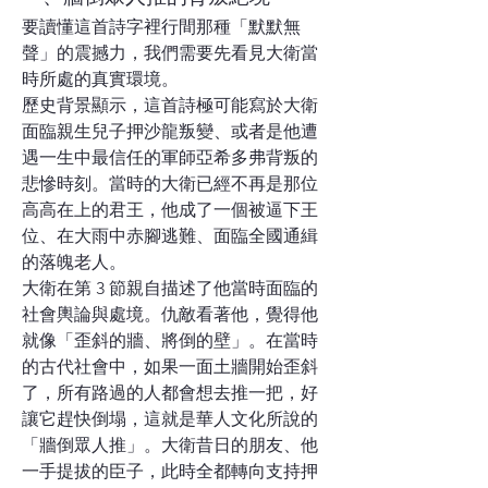
要讀懂這首詩字裡行間那種「默默無
聲」的震撼力，我們需要先看見大衛當
時所處的真實環境。
歷史背景顯示，這首詩極可能寫於大衛
面臨親生兒子押沙龍叛變、或者是他遭
遇一生中最信任的軍師亞希多弗背叛的
悲慘時刻。當時的大衛已經不再是那位
高高在上的君王，他成了一個被逼下王
位、在大雨中赤腳逃難、面臨全國通緝
的落魄老人。
大衛在第 3 節親自描述了他當時面臨的
社會輿論與處境。仇敵看著他，覺得他
就像「歪斜的牆、將倒的壁」。在當時
的古代社會中，如果一面土牆開始歪斜
了，所有路過的人都會想去推一把，好
讓它趕快倒塌，這就是華人文化所說的
「牆倒眾人推」。大衛昔日的朋友、他
一手提拔的臣子，此時全都轉向支持押